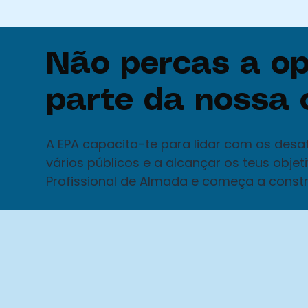
Não percas a op
parte da nossa
A EPA capacita-te para lidar com os desa
vários públicos e a alcançar os teus objeti
Profissional de Almada e começa a constru