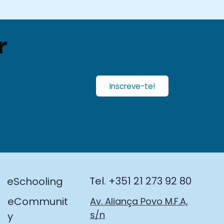
r
Inscreve-te!
Tel. +351 21 273 92 80
eSchooling
eCommunit
Av. Aliança Povo M.F.A,
s/n
y