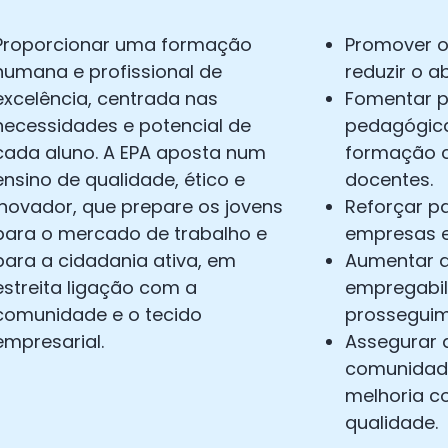
Proporcionar uma formação
Promover o
humana e profissional de
reduzir o 
excelência, centrada nas
Fomentar p
necessidades e potencial de
pedagógica
cada aluno. A EPA aposta num
formação c
ensino de qualidade, ético e
docentes.
inovador, que prepare os jovens
Reforçar p
para o mercado de trabalho e
empresas e 
para a cidadania ativa, em
Aumentar a
estreita ligação com a
empregabil
comunidade e o tecido
prosseguim
empresarial.
Assegurar 
comunidade
melhoria c
qualidade.