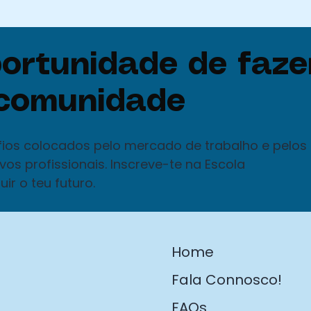
ortunidade de faze
 comunidade
fios colocados pelo mercado de trabalho e pelos
vos profissionais. Inscreve-te na Escola
ir o teu futuro.
Home
Fala Connosco!
FAQs