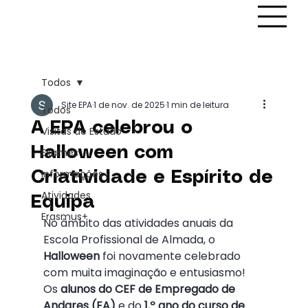
Todos
Site EPA
1 de nov. de 2025
1 min de leitura
Todos
A EPA celebrou o
Visitas de Estudo
Halloween com
Exames
Informações
Criatividade e Espírito de
Atividades
Equipa
Erasmus+
No âmbito das atividades anuais da 
Escola Profissional de Almada, o 
Halloween
 foi novamente celebrado 
com muita imaginação e entusiasmo!
Os 
alunos do CEF de Empregado de 
Andares (EA)
 e do 
1.º ano do curso de 