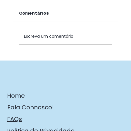
Comentários
Escreva um comentário
Ação de Sensibilização da PSP –
“Violência? Hoje Não. Obrigado!”
na EPA
Home
Fala Connosco!
FAQs
Política de Privacidade