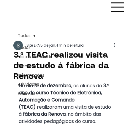
Todos
Site EPA
5 de jan.
1 min de leitura
Todos
3.º TEAC realizou visita
Visitas de Estudo
de estudo à fábrica da
Exames
Informações
Renova
Atividades
No dia 
10 de dezembro
, os alunos do 
3.º 
ano do curso Técnico de Eletrónica, 
Erasmus+
Automação e Comando 
(TEAC)
 realizaram uma visita de estudo 
à 
fábrica da Renova
, no âmbito das 
atividades pedagógicas do curso.