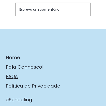
Escreva um comentário
EPA assinalou a época festiva
com espírito de união e partilha
Home
Fala Connosco!
FAQs
Política de Privacidade
eSchooling